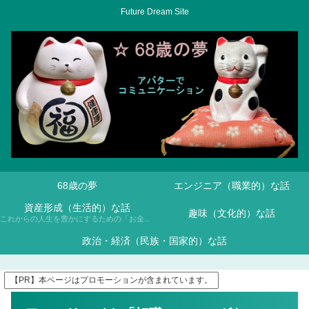
Future Dream Site
68歳の夢
エンジニア（職業的）な話
資産形成（生活的）な話
趣味（文化的）な話
これからの人生を豊かにするための「お金との付き合い方」について、NISAや投資信託などを通じて学んでいきます。
政治・経済（民族・国家的）な話
【PR】本ページはプロモーションが含まれています。