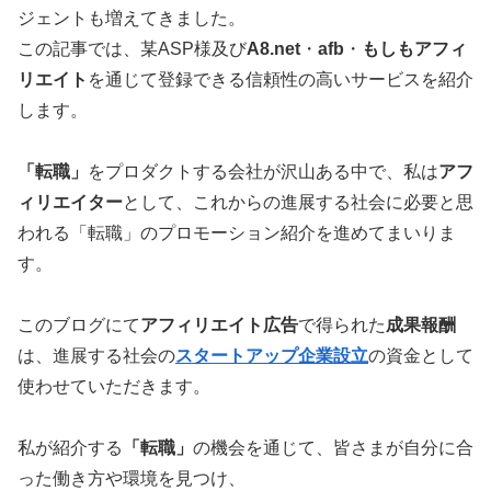
ジェントも増えてきました。
この記事では、某ASP様及び
A8.net
・
afb
・
もしもアフィ
リエイト
を通じて登録できる信頼性の高いサービスを紹介
します。
「転職」
をプロダクトする会社が沢山ある中で、私は
アフ
ィリエイター
として、これからの進展する社会に必要と思
われる「転職」のプロモーション紹介を進めてまいりま
す。
このブログにて
アフィリエイト広告
で得られた
成果報酬
は、進展する社会の
スタートアップ企業設立
の資金として
使わせていただきます。
私が紹介する
「転職」
の機会を通じて、皆さまが自分に合
った働き方や環境を見つけ、