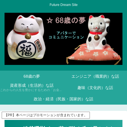
Future Dream Site
68歳の夢
エンジニア（職業的）な話
資産形成（生活的）な話
趣味（文化的）な話
これからの人生を豊かにするための「お金との付き合い方」について、NISAや投資信託などを通じて学んでいきます。
政治・経済（民族・国家的）な話
【PR】本ページはプロモーションが含まれています。