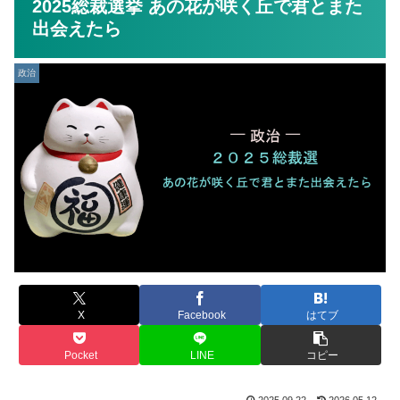
2025総裁選挙 あの花が咲く丘で君とまた
出会えたら
政治
X
Facebook
はてブ
Pocket
LINE
コピー