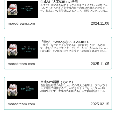
生成AI（人工知能）の活用
今まで社会変革を起すような会社をつくるという発想に至
らなかったものをこの生成AIはその発想の原点となりまし
た。製品のひな型設計に入るところで開発プロセスを積極
的に生成AIを活用していくことで、大幅な開発期間の短縮
が可能になると考えています。
morodream.com
2024.11.08
「学び」へのいざない ＜ A8.net ＞
「学び」をプロダクトする会社（広告主）が沢山ある中
で、私はアフィリエイターとして、ASP（Affiliate Service
Provider）のA8.netにてプロダクトの紹介を進めてまいり
ます。
morodream.com
2025.11.05
生成AIの活用（その２）
自然言語処理の分野においての最大の衝撃は、プログラミ
ング言語で回答することができるようになったOpenAI社
のGPT-3です。生成AIの知能にあたる大規模言語モデル
（LLM）は、学習済みのデータを基に、統計的に確率が高
い回答を生成します。
morodream.com
2025.02.15