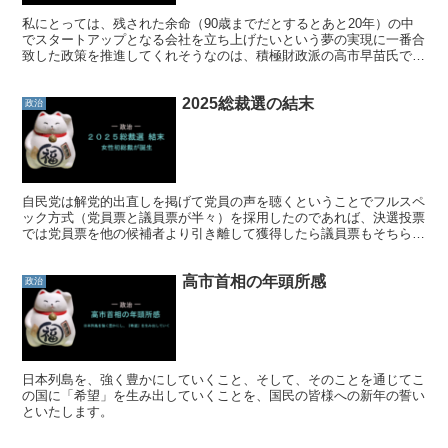
私にとっては、残された余命（90歳までだとするとあと20年）の中
でスタートアップとなる会社を立ち上げたいという夢の実現に一番合
致した政策を推進してくれそうなのは、積極財政派の高市早苗氏で
す。成長戦略にスタートアップ支援があります。
2025総裁選の結末
政治
自民党は解党的出直しを掲げて党員の声を聴くということでフルスペ
ック方式（党員票と議員票が半々）を採用したのであれば、決選投票
では党員票を他の候補者より引き離して獲得したら議員票もそちらに
動くことが出直しです。
高市首相の年頭所感
政治
日本列島を、強く豊かにしていくこと、そして、そのことを通じてこ
の国に「希望」を生み出していくことを、国民の皆様への新年の誓い
といたします。