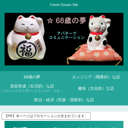
Future Dream Site
68歳の夢
エンジニア（職業的）な話
資産形成（生活的）な話
趣味（文化的）な話
これからの人生を豊かにするための「お金との付き合い方」について、NISAや投資信託などを通じて学んでいきます。
政治・経済（民族・国家的）な話
【PR】本ページはプロモーションが含まれています。