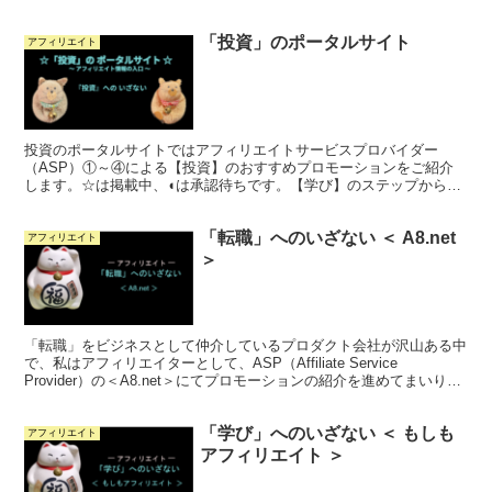
プロモーションを中心に紹介していきたいと考えています。
「投資」のポータルサイト
アフィリエイト
投資のポータルサイトではアフィリエイトサービスプロバイダー
（ASP）①～④による【投資】のおすすめプロモーションをご紹介
します。☆は掲載中、◖は承認待ちです。【学び】のステップから
【転職】、【投資】へチャレンジするあなたを応援します。
「転職」へのいざない ＜ A8.net
アフィリエイト
＞
「転職」をビジネスとして仲介しているプロダクト会社が沢山ある中
で、私はアフィリエイターとして、ASP（Affiliate Service
Provider）の＜A8.net＞にてプロモーションの紹介を進めてまいりま
す。
「学び」へのいざない ＜ もしも
アフィリエイト
アフィリエイト ＞