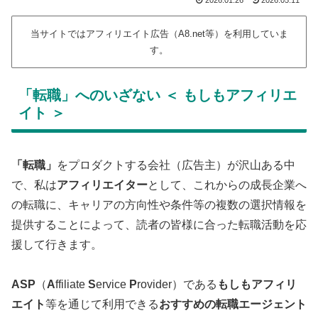
2026.01.26
2026.05.11
当サイトではアフィリエイト広告（A8.net等）を利用していま
す。
「転職」へのいざない ＜ もしもアフィリエ
イト ＞
「転職」
をプロダクトする会社（広告主）が沢山ある中
で、私は
アフィリエイター
として、これからの成長企業へ
の転職に、キャリアの方向性や条件等の複数の選択情報を
提供することによって、読者の皆様に合った転職活動を応
援して行きます。
ASP
（
A
ffiliate
S
ervice
P
rovider）である
もしもアフィリ
エイト
等を通じて利用できる
おすすめの
転職エージェント