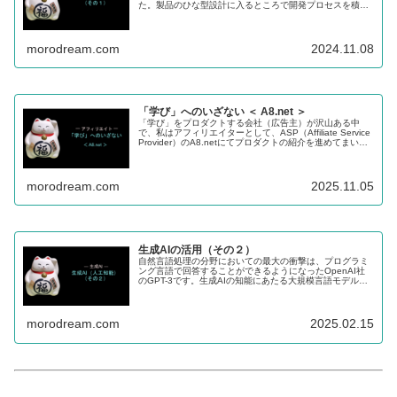
た。製品のひな型設計に入るところで開発プロセスを積極
的に生成AIを活用していくことで、大幅な開発期間の短縮
が可能になると考えています。
morodream.com
2024.11.08
「学び」へのいざない ＜ A8.net ＞
「学び」をプロダクトする会社（広告主）が沢山ある中
で、私はアフィリエイターとして、ASP（Affiliate Service
Provider）のA8.netにてプロダクトの紹介を進めてまいり
ます。
morodream.com
2025.11.05
生成AIの活用（その２）
自然言語処理の分野においての最大の衝撃は、プログラミ
ング言語で回答することができるようになったOpenAI社
のGPT-3です。生成AIの知能にあたる大規模言語モデル
（LLM）は、学習済みのデータを基に、統計的に確率が高
い回答を生成します。
morodream.com
2025.02.15