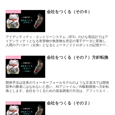
会社をつくる（その６）
会社をつくる
アイデンティティ・エントリーシステム（IES）のひな形設計ではア
イデンティティとなる有形物や無形物を所定の電子データに変換し、
人間のアバター（分身）となるヒューマノイドロボットの記憶データ
として来世に埋め込むための仮データを登録するシステム設計を行い
ます。
会社をつくる（その７）方針転換
会社をつくる
開発手法は従来のウォーターフォールモデルのような正攻法では開発
競争の勝者にはなれないと思い、AIアジャイル／AI駆動開発へ方針転
換とします。会社をつくるための資金調達の方法は、アフィリエイト
広告とクラウドファンディングへ方針転換します。
会社をつくる（その２）
会社をつくる