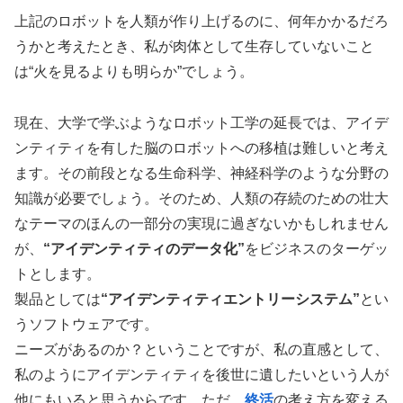
上記のロボットを人類が作り上げるのに、何年かかるだろ
うかと考えたとき、私が肉体として生存していないこと
は“火を見るよりも明らか”でしょう。
現在、大学で学ぶようなロボット工学の延長では、アイデ
ンティティを有した脳のロボットへの移植は難しいと考え
ます。その前段となる生命科学、神経科学のような分野の
知識が必要でしょう。そのため、人類の存続のための壮大
なテーマのほんの一部分の実現に過ぎないかもしれません
が、
“アイデンティティのデータ化”
をビジネスのターゲッ
トとします。
製品としては
“アイデンティティエントリーシステム”
とい
うソフトウェアです。
ニーズがあるのか？ということですが、私の直感として、
私のようにアイデンティティを後世に遺したいという人が
他にもいると思うからです。ただ、
終活
の考え方を変える