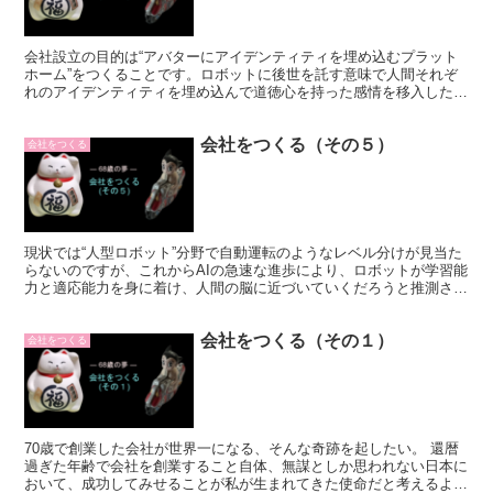
会社設立の目的は“アバターにアイデンティティを埋め込むプラット
ホーム”をつくることです。ロボットに後世を託す意味で人間それぞ
れのアイデンティティを埋め込んで道徳心を持った感情を移入した
ら、ロボットも鉄腕アトムのようになるかも知れません。
会社をつくる（その５）
会社をつくる
現状では“人型ロボット”分野で自動運転のようなレベル分けが見当た
らないのですが、これからAIの急速な進歩により、ロボットが学習能
力と適応能力を身に着け、人間の脳に近づいていくだろうと推測され
ます。
会社をつくる（その１）
会社をつくる
70歳で創業した会社が世界一になる、そんな奇跡を起したい。 還暦
過ぎた年齢で会社を創業すること自体、無謀としか思われない日本に
おいて、成功してみせることが私が生まれてきた使命だと考えるよう