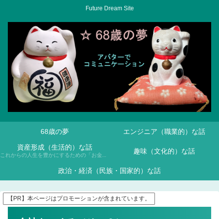
Future Dream Site
68歳の夢
エンジニア（職業的）な話
資産形成（生活的）な話
趣味（文化的）な話
これからの人生を豊かにするための「お金との付き合い方」について、NISAや投資信託などを通じて学んでいきます。
政治・経済（民族・国家的）な話
【PR】本ページはプロモーションが含まれています。