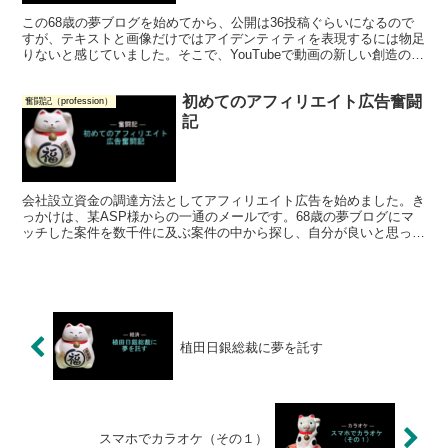
この68歳の夢ブログを始めてから、公開は36投稿ぐらいになるので
すが、テキストと画像だけではアイデンティティを表現するには物足
りないと感じていました。そこで、YouTubeで動画の新しい創造の世
界に入ってみようと思いました。
初めてのアフィリエイト広告奮闘
奮闘記（profession）
記
会社設立資金の調達方法としてアフィリエイト広告を始めました。き
っかけは、某ASP様からの一通のメールです。68歳の夢ブログにマ
ッチした案件を数千件に及ぶ案件の中から探し、自分が良いと思った
ものをしっかり紹介していきたいと思っています。応援よろしくお願
いします。
植田日銀総裁に夢を託す
スマホでカラオケ（その１）