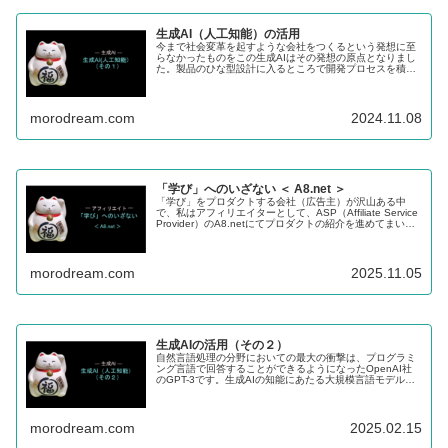
生成AI（人工知能）の活用
今まで社会変革を起すような会社をつくるという発想に至
らなかったものをこの生成AIはその発想の原点となりまし
た。製品のひな型設計に入るところで開発プロセスを積極
的に生成AIを活用していくことで、大幅な開発期間の短縮
が可能になると考えています。
morodream.com
2024.11.08
「学び」へのいざない ＜ A8.net ＞
「学び」をプロダクトする会社（広告主）が沢山ある中
で、私はアフィリエイターとして、ASP（Affiliate Service
Provider）のA8.netにてプロダクトの紹介を進めてまいり
ます。
morodream.com
2025.11.05
生成AIの活用（その２）
自然言語処理の分野においての最大の衝撃は、プログラミ
ング言語で回答することができるようになったOpenAI社
のGPT-3です。生成AIの知能にあたる大規模言語モデル
（LLM）は、学習済みのデータを基に、統計的に確率が高
い回答を生成します。
morodream.com
2025.02.15