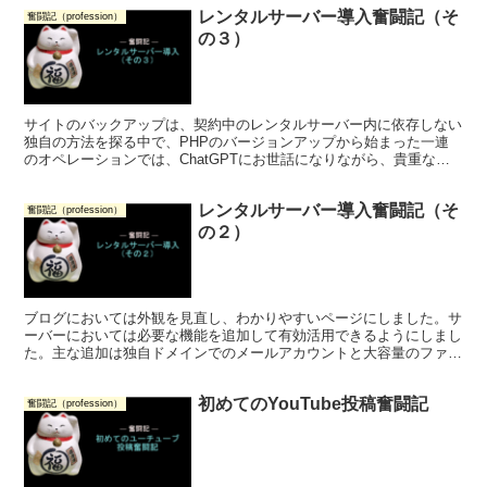
レンタルサーバー導入奮闘記（そ
奮闘記（profession）
の３）
サイトのバックアップは、契約中のレンタルサーバー内に依存しない
独自の方法を探る中で、PHPのバージョンアップから始まった一連
のオペレーションでは、ChatGPTにお世話になりながら、貴重な経
験と共に、目的は達成できたものと思います。
レンタルサーバー導入奮闘記（そ
奮闘記（profession）
の２）
ブログにおいては外観を見直し、わかりやすいページにしました。サ
ーバーにおいては必要な機能を追加して有効活用できるようにしまし
た。主な追加は独自ドメインでのメールアカウントと大容量のファイ
ル転送機能のFTP設定です。
初めてのYouTube投稿奮闘記
奮闘記（profession）