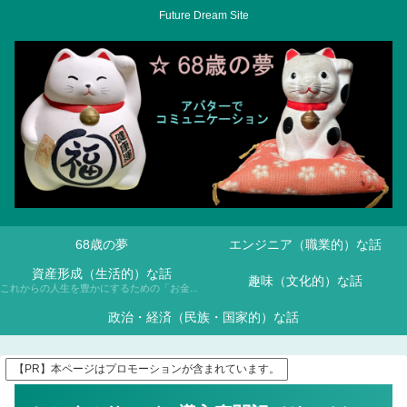
Future Dream Site
68歳の夢
エンジニア（職業的）な話
資産形成（生活的）な話
趣味（文化的）な話
これからの人生を豊かにするための「お金との付き合い方」について、NISAや投資信託などを通じて学んでいきます。
政治・経済（民族・国家的）な話
【PR】本ページはプロモーションが含まれています。