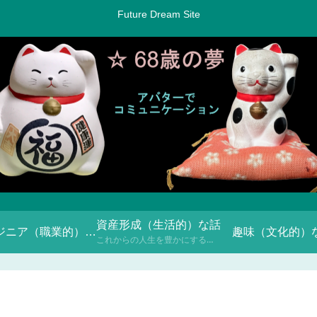
Future Dream Site
資産形成（生活的）な話
エンジニア（職業的）な話
趣味（文化的）
これからの人生を豊かにするための「お金との付き合い方」について、NISAや投資信託などを通じて学んでいきます。