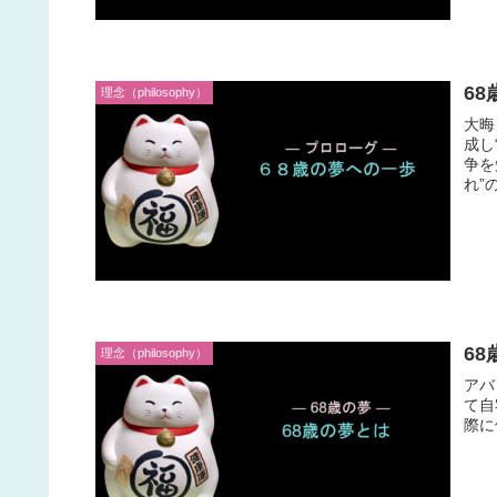
6
理念（philosophy）
大晦
成し
争を
れ”
6
理念（philosophy）
アバ
て自
際に