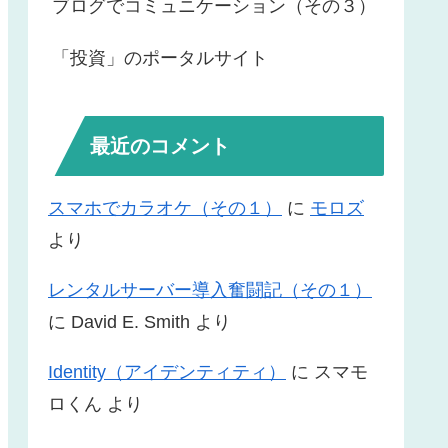
ブログでコミュニケーション（その３）
「投資」のポータルサイト
最近のコメント
スマホでカラオケ（その１）
に
モロズ
より
レンタルサーバー導入奮闘記（その１）
に
David E. Smith
より
Identity（アイデンティティ）
に
スマモ
ロくん
より