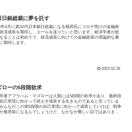
田日銀総裁に夢を託す
23年4月に第32代日本銀行総裁になる植田氏にコロナ明けの金融政
経済成長を期待し、エールを送りたいと思います。経済学者が総
なることは初めてで、経済成長に向けての金融政策の理論的な裏
に期待します。
2023.02.26
ズローの5段階欲求
学者アブラハム・マズローは人類には5段階の欲求があり、最終段
自己実現に向かって絶えず成長する生きものであると言っていま
みんながこの第5段階の自己実現に向かって成長していけば、戦争
か無意味になるんでしょうけど、なかなか難しい話ではありま