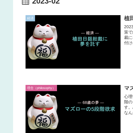
2023-02
植
経済
20
策で
裁に
付け
マ
理念（philosophy）
心理
階の
す。
なん
す。