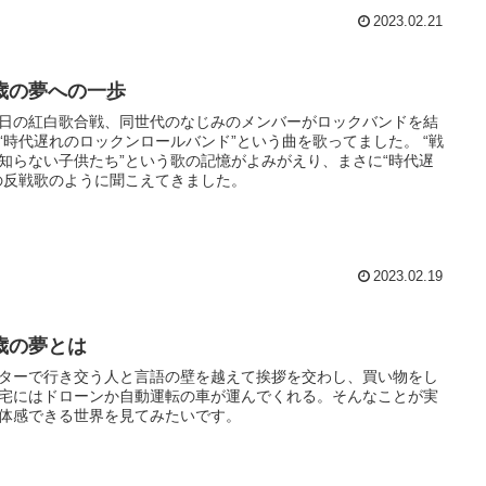
2023.02.21
8歳の夢への一歩
日の紅白歌合戦、同世代のなじみのメンバーがロックバンドを結
“時代遅れのロックンロールバンド”という曲を歌ってました。 “戦
知らない子供たち”という歌の記憶がよみがえり、まさに“時代遅
の反戦歌のように聞こえてきました。
2023.02.19
8歳の夢とは
ターで行き交う人と言語の壁を越えて挨拶を交わし、買い物をし
宅にはドローンか自動運転の車が運んでくれる。そんなことが実
体感できる世界を見てみたいです。