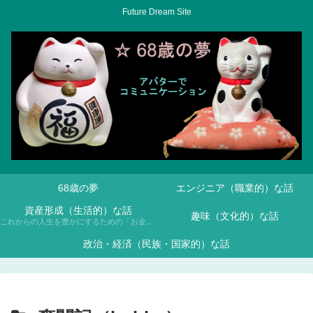
Future Dream Site
68歳の夢
エンジニア（職業的）な話
資産形成（生活的）な話
趣味（文化的）な話
これからの人生を豊かにするための「お金との付き合い方」について、NISAや投資信託などを通じて学んでいきます。
政治・経済（民族・国家的）な話