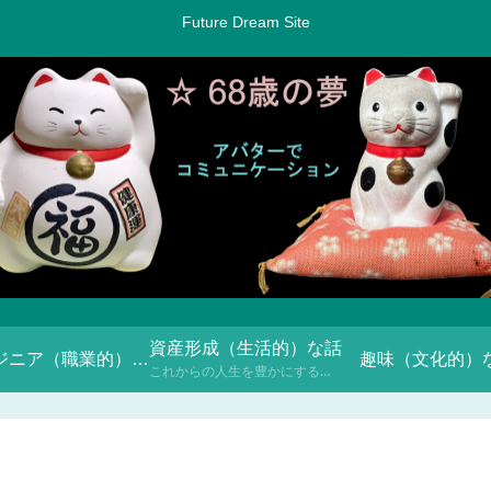
Future Dream Site
資産形成（生活的）な話
エンジニア（職業的）な話
趣味（文化的）
これからの人生を豊かにするための「お金との付き合い方」について、NISAや投資信託などを通じて学んでいきます。