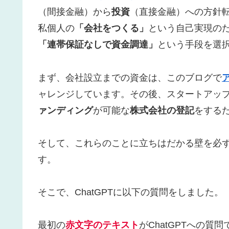
（間接金融）から
投資
（直接金融）への方針
私個人の
「会社をつくる」
という自己実現の
「連帯保証なしで資金調達」
という手段を選
まず、会社設立までの資金は、このブログで
ャレンジしています。その後、スタートアッ
ァンディング
が可能な
株式会社の登記
をする
そして、これらのことに立ちはだかる壁を必
す。
そこで、ChatGPTに以下の質問をしました。
最初の
赤文字のテキスト
がChatGPTへの質問