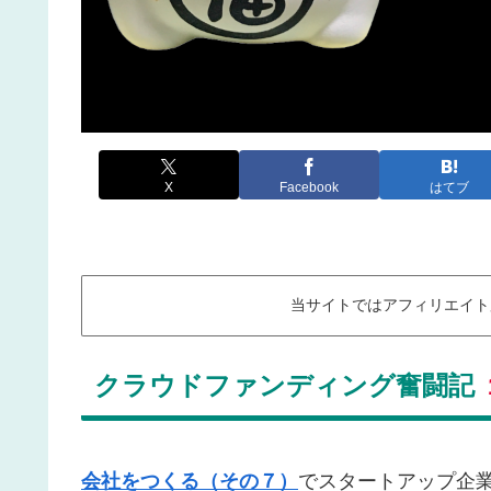
X
Facebook
はてブ
当サイトではアフィリエイト広
クラウドファンディング奮闘記
会社をつくる（その７）
でスタートアップ企