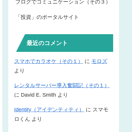
ブログでコミュニケーション（その３）
「投資」のポータルサイト
最近のコメント
スマホでカラオケ（その１）
に
モロズ
より
レンタルサーバー導入奮闘記（その１）
に
David E. Smith
より
Identity（アイデンティティ）
に
スマモ
ロくん
より