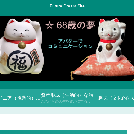
Future Dream Site
資産形成（生活的）な話
エンジニア（職業的）な話
趣味（文化的）
これからの人生を豊かにするための「お金との付き合い方」について、NISAや投資信託などを通じて学んでいきます。