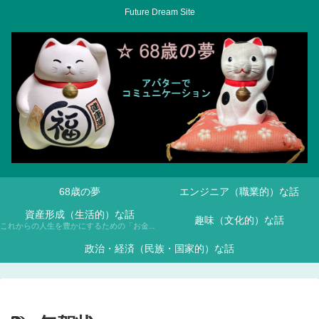
Future Dream Site
68歳の夢
エンジニア（職業的）な話
資産形成（生活的）な話
趣味（文化的）な話
これからの人生を豊かにするための「お金との付き合い方」について、NISAや投資信託などを通じて学んでいきます。
政治・経済（民族・国家的）な話